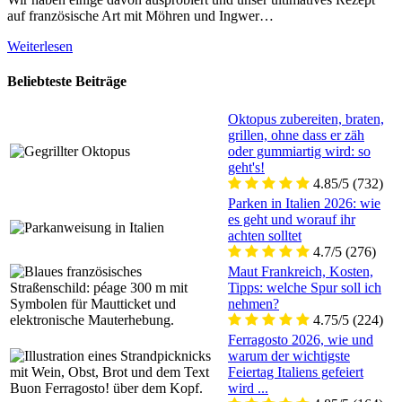
auf französische Art mit Möhren und Ingwer…
Weiterlesen
Beliebteste Beiträge
Oktopus zubereiten, braten,
grillen, ohne dass er zäh
oder gummiartig wird: so
geht's!
4.85/5
(732)
Parken in Italien 2026: wie
es geht und worauf ihr
achten solltet
4.7/5
(276)
Maut Frankreich, Kosten,
Tipps: welche Spur soll ich
nehmen?
4.75/5
(224)
Ferragosto 2026, wie und
warum der wichtigste
Feiertag Italiens gefeiert
wird ...