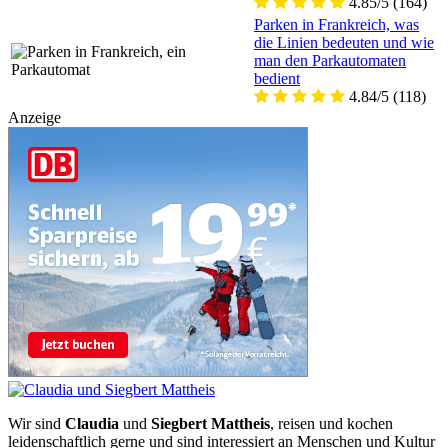
4.85/5
(164)
Parken in Frankreich, was
die Linien bedeuten und wie
man den Parkautomaten
bedient
4.84/5
(118)
Anzeige
Wir sind
Claudia
und
Siegbert Mattheis
, reisen und kochen
leidenschaftlich gerne und sind interessiert an Menschen und Kultur