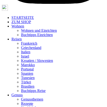
STARTSEITE
ZUM SHOP
Wohnen
Wohnen und Einrichten
Buchtipps Einrichten
Reisen
Frankreich
Griechenland
Italien
Israel
Kroatien / Slowenien
Marokko
Portugal
Spanien
Tunesien
Türkei
Brasilien
Buchtipps Reise
Genuss
Genussthemen
Rezepte