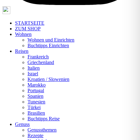
STARTSEITE
ZUM SHOP
Wohnen
Wohnen und Einrichten
Buchtipps Einrichten
Reisen
Frankreich
Griechenland
Italien
Israel
Kroatien / Slowenien
Marokko
Portugal
Spanien
Tunesien
Türkei
Brasilien
Buchtipps Reise
Genuss
Genussthemen
Rezepte