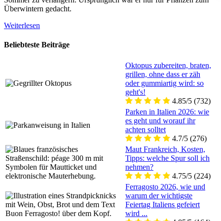
Überwintern gedacht.
Weiterlesen
Beliebteste Beiträge
Oktopus zubereiten, braten,
grillen, ohne dass er zäh
oder gummiartig wird: so
geht's!
4.85/5
(732)
Parken in Italien 2026: wie
es geht und worauf ihr
achten solltet
4.7/5
(276)
Maut Frankreich, Kosten,
Tipps: welche Spur soll ich
nehmen?
4.75/5
(224)
Ferragosto 2026, wie und
warum der wichtigste
Feiertag Italiens gefeiert
wird ...