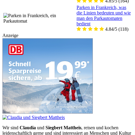
4.85/5
(164)
Parken in Frankreich, was
die Linien bedeuten und wie
man den Parkautomaten
bedient
4.84/5
(118)
Anzeige
Wir sind
Claudia
und
Siegbert Mattheis
, reisen und kochen
leidenschaftlich gerne und sind interessiert an Menschen und Kultur