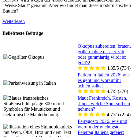
“Weiße Stadt” genannt. Aber wo findet man diese modernistischen
Bauten?
Weiterlesen
Beliebteste Beiträge
Oktopus zubereiten, braten,
grillen, ohne dass er zäh
oder gummiartig wird: so
geht's!
4.85/5
(734)
Parken in Italien 2026: wie
es geht und worauf ihr
achten solltet
4.7/5
(276)
Maut Frankreich, Kosten,
Tipps: welche Spur soll ich
nehmen?
4.75/5
(224)
Ferragosto 2026, wie und
warum der wichtigste
Feiertag Italiens gefeiert