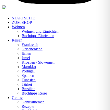
STARTSEITE
ZUM SHOP
Wohnen
Wohnen und Einrichten
Buchtipps Einrichten
Reisen
Frankreich
Griechenland
Italien
Israel
Kroatien / Slowenien
Marokko
Portugal
Spanien
Tunesien
Türkei
Brasilien
Buchtipps Reise
Genuss
Genussthemen
Rezepte