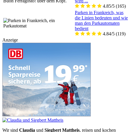
wird ...
4.85/5
(165)
Parken in Frankreich, was
die Linien bedeuten und wie
man den Parkautomaten
bedient
4.84/5
(119)
Anzeige
Wir sind
Claudia
und
Siegbert Mattheis
, reisen und kochen