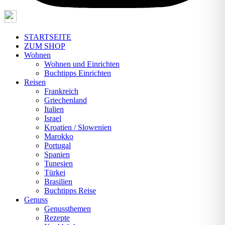
STARTSEITE
ZUM SHOP
Wohnen
Wohnen und Einrichten
Buchtipps Einrichten
Reisen
Frankreich
Griechenland
Italien
Israel
Kroatien / Slowenien
Marokko
Portugal
Spanien
Tunesien
Türkei
Brasilien
Buchtipps Reise
Genuss
Genussthemen
Rezepte