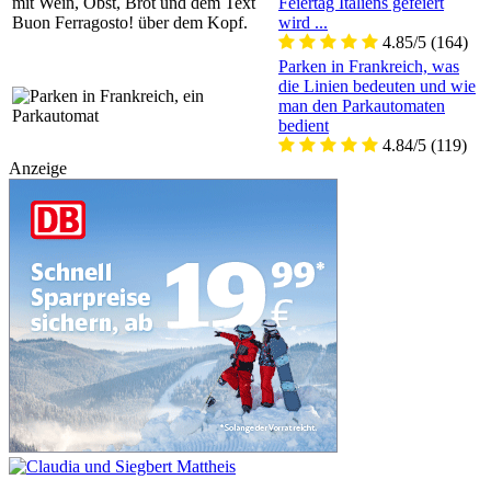
Feiertag Italiens gefeiert
wird ...
4.85/5
(164)
Parken in Frankreich, was
die Linien bedeuten und wie
man den Parkautomaten
bedient
4.84/5
(119)
Anzeige