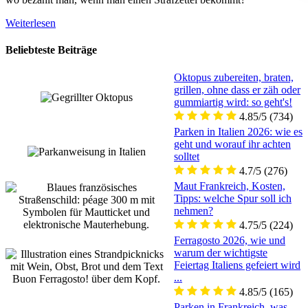
Weiterlesen
Beliebteste Beiträge
Oktopus zubereiten, braten,
grillen, ohne dass er zäh oder
gummiartig wird: so geht's!
4.85/5
(734)
Parken in Italien 2026: wie es
geht und worauf ihr achten
solltet
4.7/5
(276)
Maut Frankreich, Kosten,
Tipps: welche Spur soll ich
nehmen?
4.75/5
(224)
Ferragosto 2026, wie und
warum der wichtigste
Feiertag Italiens gefeiert wird
...
4.85/5
(165)
Parken in Frankreich, was