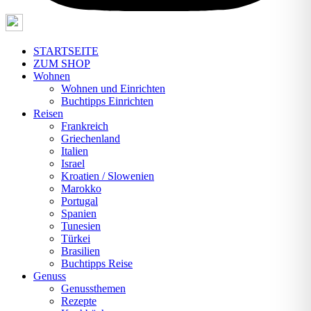
STARTSEITE
ZUM SHOP
Wohnen
Wohnen und Einrichten
Buchtipps Einrichten
Reisen
Frankreich
Griechenland
Italien
Israel
Kroatien / Slowenien
Marokko
Portugal
Spanien
Tunesien
Türkei
Brasilien
Buchtipps Reise
Genuss
Genussthemen
Rezepte