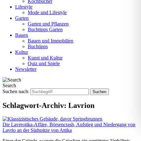
Kochbücher
Lifestyle
Mode und Lifestyle
Garten
Garten und Pflanzen
Buchtipps Garten
Bauen
Bauen und Immobilien
Buchtipps
Kultur
Kunst und Kultur
Quiz und Spiele
Newsletter
Search
Suchen nach:
Schlagwort-Archiv:
Lavrion
Die Lavreotika-Affäre, Börsencrash, Aufstieg und Niedergang von
Lavrio an der Südspitze von Attika
Einer der Gründe, warum die Griechen ein zerrüttetes Verhältnis