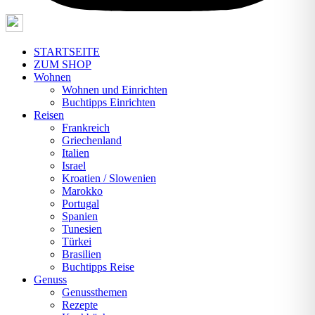
STARTSEITE
ZUM SHOP
Wohnen
Wohnen und Einrichten
Buchtipps Einrichten
Reisen
Frankreich
Griechenland
Italien
Israel
Kroatien / Slowenien
Marokko
Portugal
Spanien
Tunesien
Türkei
Brasilien
Buchtipps Reise
Genuss
Genussthemen
Rezepte