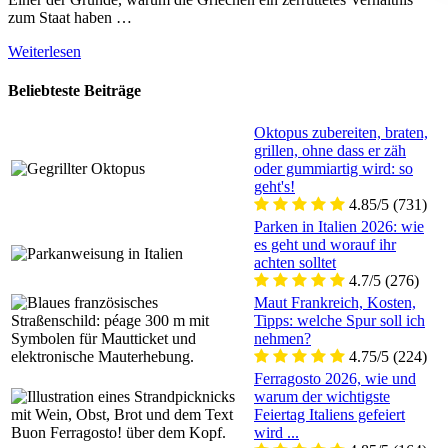
zum Staat haben …
Weiterlesen
Beliebteste Beiträge
Oktopus zubereiten, braten,
grillen, ohne dass er zäh
oder gummiartig wird: so
geht's!
4.85/5
(731)
Parken in Italien 2026: wie
es geht und worauf ihr
achten solltet
4.7/5
(276)
Maut Frankreich, Kosten,
Tipps: welche Spur soll ich
nehmen?
4.75/5
(224)
Ferragosto 2026, wie und
warum der wichtigste
Feiertag Italiens gefeiert
wird ...