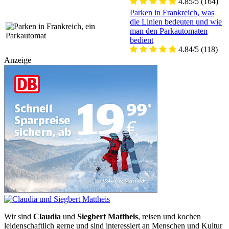
4.85/5
(164)
Parken in Frankreich, was
die Linien bedeuten und wie
man den Parkautomaten
bedient
4.84/5
(118)
Anzeige
Wir sind
Claudia
und
Siegbert Mattheis
, reisen und kochen
leidenschaftlich gerne und sind interessiert an Menschen und Kultur