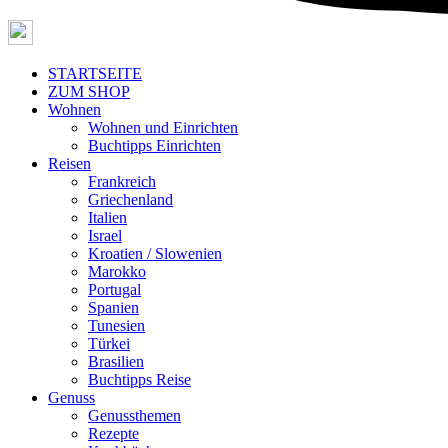
STARTSEITE
ZUM SHOP
Wohnen
Wohnen und Einrichten
Buchtipps Einrichten
Reisen
Frankreich
Griechenland
Italien
Israel
Kroatien / Slowenien
Marokko
Portugal
Spanien
Tunesien
Türkei
Brasilien
Buchtipps Reise
Genuss
Genussthemen
Rezepte