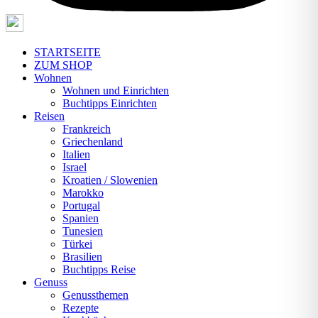
STARTSEITE
ZUM SHOP
Wohnen
Wohnen und Einrichten
Buchtipps Einrichten
Reisen
Frankreich
Griechenland
Italien
Israel
Kroatien / Slowenien
Marokko
Portugal
Spanien
Tunesien
Türkei
Brasilien
Buchtipps Reise
Genuss
Genussthemen
Rezepte