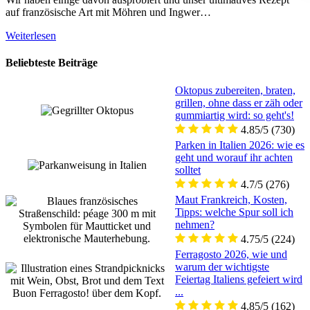
auf französische Art mit Möhren und Ingwer…
Weiterlesen
Beliebteste Beiträge
Oktopus zubereiten, braten,
grillen, ohne dass er zäh oder
gummiartig wird: so geht's!
4.85/5
(730)
Parken in Italien 2026: wie es
geht und worauf ihr achten
solltet
4.7/5
(276)
Maut Frankreich, Kosten,
Tipps: welche Spur soll ich
nehmen?
4.75/5
(224)
Ferragosto 2026, wie und
warum der wichtigste
Feiertag Italiens gefeiert wird
...
4.85/5
(162)