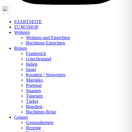
STARTSEITE
ZUM SHOP
Wohnen
Wohnen und Einrichten
Buchtipps Einrichten
Reisen
Frankreich
Griechenland
Italien
Israel
Kroatien / Slowenien
Marokko
Portugal
Spanien
Tunesien
Türkei
Brasilien
Buchtipps Reise
Genuss
Genussthemen
Rezepte