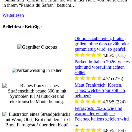
in ihrem “Paradis du Safran” besucht…
Weiterlesen
Beliebteste Beiträge
Oktopus zubereiten, braten,
grillen, ohne dass er zäh oder
gummiartig wird: so geht's!
4.85/5
(731)
Parken in Italien 2026: wie es
geht und worauf ihr achten
solltet
4.7/5
(276)
Maut Frankreich, Kosten,
Tipps: welche Spur soll ich
nehmen?
4.75/5
(224)
Ferragosto 2026, wie und
warum der wichtigste
Feiertag Italiens gefeiert wird
...
4.85/5
(164)