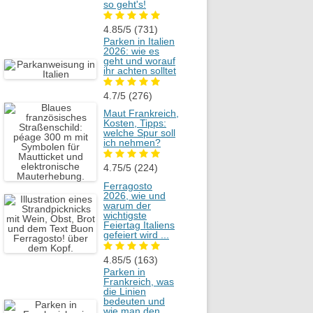
so geht's!
4.85/5
(731)
Parken in Italien
2026: wie es
geht und worauf
ihr achten solltet
4.7/5
(276)
Maut Frankreich,
Kosten, Tipps:
welche Spur soll
ich nehmen?
4.75/5
(224)
Ferragosto
2026, wie und
warum der
wichtigste
Feiertag Italiens
gefeiert wird ...
4.85/5
(163)
Parken in
Frankreich, was
die Linien
bedeuten und
wie man den