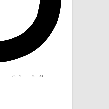
BAUEN
KULTUR
E
RTEN UND PFLANZEN
BAUEN UND IMMOBILIEN
KUNST UND KULTUR
UCHTIPPS GARTEN
BUCHTIPPS
QUIZ UND SPIELE