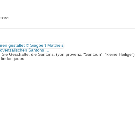
ISRAEL
NTONS
KROATIEN / SLOWENIEN
MAROKKO
PORTUGAL
rovenzalischen Santons …
n Sie Geschäfte, die Santons, (von provenz. “Santoun”, “kleine Heilige”
t finden jedes…
SPANIEN
TUNESIEN
TÜRKEI
BRASILIEN
BUCHTIPPS REISE