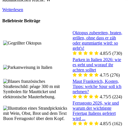
Weiterlesen
Beliebteste Beiträge
Oktopus zubereiten, braten,
grillen, ohne dass er zäh
oder gummiartig wird: so
geht's!
4.85/5
(730)
Parken in Italien 2026: wie
es geht und worauf ihr
achten solltet
4.7/5
(276)
Maut Frankreich, Kosten,
Tipps: welche Spur soll ich
nehmen?
4.75/5
(224)
Ferragosto 2026, wie und
warum der wichtigste
Feiertag Italiens gefeiert
wird ...
4.85/5
(162)