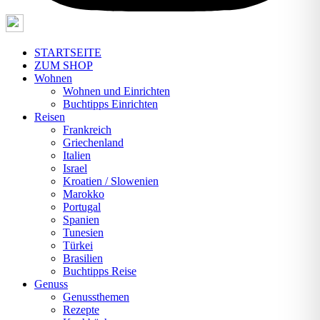
STARTSEITE
ZUM SHOP
Wohnen
Wohnen und Einrichten
Buchtipps Einrichten
Reisen
Frankreich
Griechenland
Italien
Israel
Kroatien / Slowenien
Marokko
Portugal
Spanien
Tunesien
Türkei
Brasilien
Buchtipps Reise
Genuss
Genussthemen
Rezepte