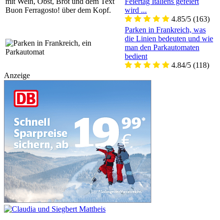
Feiertag Italiens gefeiert
wird ...
4.85/5
(163)
Parken in Frankreich, was
die Linien bedeuten und wie
man den Parkautomaten
bedient
4.84/5
(118)
Anzeige