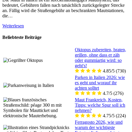
bedeutet, Gebühren fallen nach tatsächlich zurückgelegter Strecke
an. Fällig wird die Straßengebühr an beschrankten Mautstationen,
die…
Weiterlesen
Beliebteste Beiträge
Oktopus zubereiten, braten,
grillen, ohne dass er zäh
oder gummiartig wird: so
geht's!
4.85/5
(730)
Parken in Italien 2026: wie
es geht und worauf ihr
achten solltet
4.7/5
(276)
Maut Frankreich, Kosten,
Tipps: welche Spur soll ich
nehmen?
4.75/5
(224)
Ferragosto 2026, wie und
warum der wichtigste