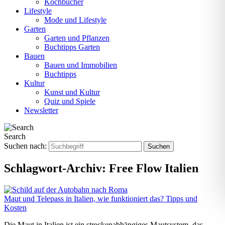
Kochbücher
Lifestyle
Mode und Lifestyle
Garten
Garten und Pflanzen
Buchtipps Garten
Bauen
Bauen und Immobilien
Buchtipps
Kultur
Kunst und Kultur
Quiz und Spiele
Newsletter
Search
Suchen nach:
Schlagwort-Archiv:
Free Flow Italien
Maut und Telepass in Italien, wie funktioniert das? Tipps und
Kosten
Die Maut in Italien ist ein streckenabhängiges Mautsystem, das