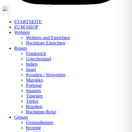
STARTSEITE
ZUM SHOP
Wohnen
Wohnen und Einrichten
Buchtipps Einrichten
Reisen
Frankreich
Griechenland
Italien
Israel
Kroatien / Slowenien
Marokko
Portugal
Spanien
Tunesien
Türkei
Brasilien
Buchtipps Reise
Genuss
Genussthemen
Rezepte