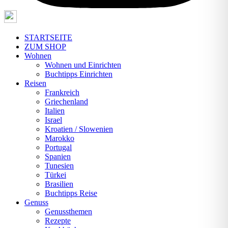
STARTSEITE
ZUM SHOP
Wohnen
Wohnen und Einrichten
Buchtipps Einrichten
Reisen
Frankreich
Griechenland
Italien
Israel
Kroatien / Slowenien
Marokko
Portugal
Spanien
Tunesien
Türkei
Brasilien
Buchtipps Reise
Genuss
Genussthemen
Rezepte