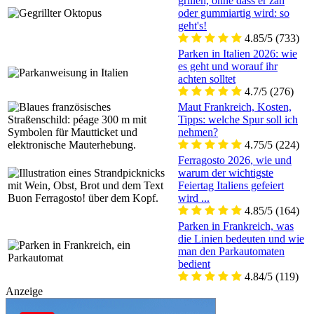
grillen, ohne dass er zäh
oder gummiartig wird: so
geht's!
4.85/5
(733)
Parken in Italien 2026: wie
es geht und worauf ihr
achten solltet
4.7/5
(276)
Maut Frankreich, Kosten,
Tipps: welche Spur soll ich
nehmen?
4.75/5
(224)
Ferragosto 2026, wie und
warum der wichtigste
Feiertag Italiens gefeiert
wird ...
4.85/5
(164)
Parken in Frankreich, was
die Linien bedeuten und wie
man den Parkautomaten
bedient
4.84/5
(119)
Anzeige