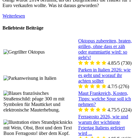
Euro verkaufen wollte. Was ist daraus geworden?
Weiterlesen
Beliebteste Beiträge
Oktopus zubereiten, braten,
grillen, ohne dass er zäh
oder gummiartig wird: so
geht's!
4.85/5
(730)
Parken in Italien 2026: wie
es geht und worauf ihr
achten solltet
4.7/5
(276)
Maut Frankreich, Kosten,
Tipps: welche Spur soll ich
nehmen?
4.75/5
(224)
Ferragosto 2026, wie und
warum der wichtigste
Feiertag Italiens gefeiert
wird ...