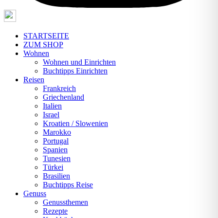
STARTSEITE
ZUM SHOP
Wohnen
Wohnen und Einrichten
Buchtipps Einrichten
Reisen
Frankreich
Griechenland
Italien
Israel
Kroatien / Slowenien
Marokko
Portugal
Spanien
Tunesien
Türkei
Brasilien
Buchtipps Reise
Genuss
Genussthemen
Rezepte