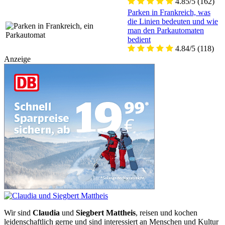
4.85/5
(162)
Parken in Frankreich, was
die Linien bedeuten und wie
man den Parkautomaten
bedient
4.84/5
(118)
Anzeige
Wir sind
Claudia
und
Siegbert Mattheis
, reisen und kochen
leidenschaftlich gerne und sind interessiert an Menschen und Kultur