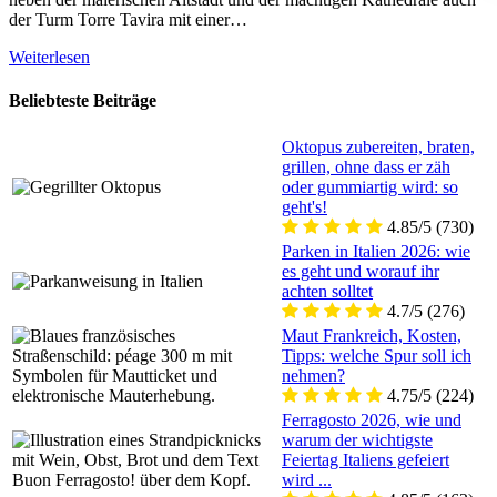
der Turm Torre Tavira mit einer…
Weiterlesen
Beliebteste Beiträge
Oktopus zubereiten, braten,
grillen, ohne dass er zäh
oder gummiartig wird: so
geht's!
4.85/5
(730)
Parken in Italien 2026: wie
es geht und worauf ihr
achten solltet
4.7/5
(276)
Maut Frankreich, Kosten,
Tipps: welche Spur soll ich
nehmen?
4.75/5
(224)
Ferragosto 2026, wie und
warum der wichtigste
Feiertag Italiens gefeiert
wird ...