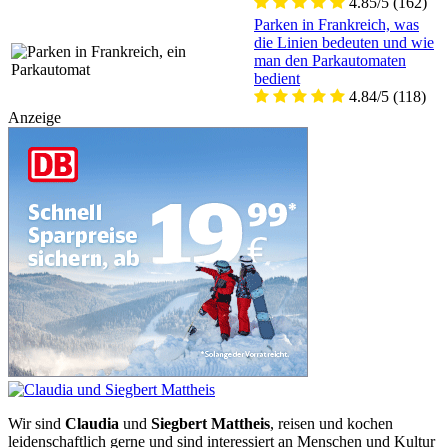
4.85/5
(162)
Parken in Frankreich, was
die Linien bedeuten und wie
man den Parkautomaten
bedient
4.84/5
(118)
Anzeige
Wir sind
Claudia
und
Siegbert Mattheis
, reisen und kochen
leidenschaftlich gerne und sind interessiert an Menschen und Kultur