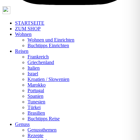
STARTSEITE
ZUM SHOP
Wohnen
Wohnen und Einrichten
Buchtipps Einrichten
Reisen
Frankreich
Griechenland
Italien
Israel
Kroatien / Slowenien
Marokko
Portugal
Spanien
Tunesien
Türkei
Brasilien
Buchtipps Reise
Genuss
Genussthemen
Rezepte