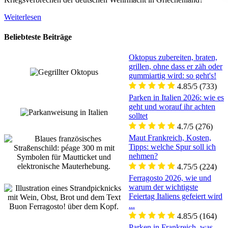
Weiterlesen
Beliebteste Beiträge
Oktopus zubereiten, braten,
grillen, ohne dass er zäh oder
gummiartig wird: so geht's!
4.85/5
(733)
Parken in Italien 2026: wie es
geht und worauf ihr achten
solltet
4.7/5
(276)
Maut Frankreich, Kosten,
Tipps: welche Spur soll ich
nehmen?
4.75/5
(224)
Ferragosto 2026, wie und
warum der wichtigste
Feiertag Italiens gefeiert wird
...
4.85/5
(164)
Parken in Frankreich, was