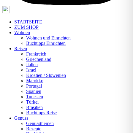
STARTSEITE
ZUM SHOP
Wohnen
Wohnen und Einrichten
Buchtipps Einrichten
Reisen
Frankreich
Griechenland
Italien
Israel
Kroatien / Slowenien
Marokko
Portugal
Spanien
Tunesien
Türkei
Brasilien
Buchtipps Reise
Genuss
Genussthemen
Rezepte