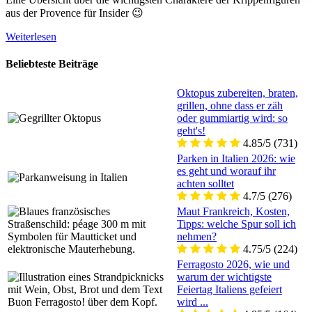
aus der Provence für Insider 😉
Weiterlesen
Beliebteste Beiträge
Oktopus zubereiten, braten,
grillen, ohne dass er zäh
oder gummiartig wird: so
geht's!
4.85/5
(731)
Parken in Italien 2026: wie
es geht und worauf ihr
achten solltet
4.7/5
(276)
Maut Frankreich, Kosten,
Tipps: welche Spur soll ich
nehmen?
4.75/5
(224)
Ferragosto 2026, wie und
warum der wichtigste
Feiertag Italiens gefeiert
wird ...