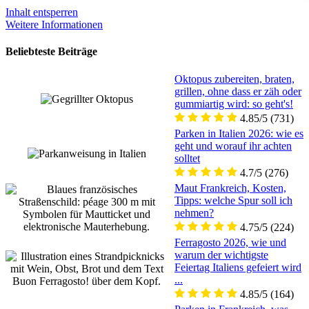
Inhalt entsperren
Weitere Informationen
Beliebteste Beiträge
Oktopus zubereiten, braten,
grillen, ohne dass er zäh oder
gummiartig wird: so geht's!
4.85/5
(731)
Parken in Italien 2026: wie es
geht und worauf ihr achten
solltet
4.7/5
(276)
Maut Frankreich, Kosten,
Tipps: welche Spur soll ich
nehmen?
4.75/5
(224)
Ferragosto 2026, wie und
warum der wichtigste
Feiertag Italiens gefeiert wird
...
4.85/5
(164)