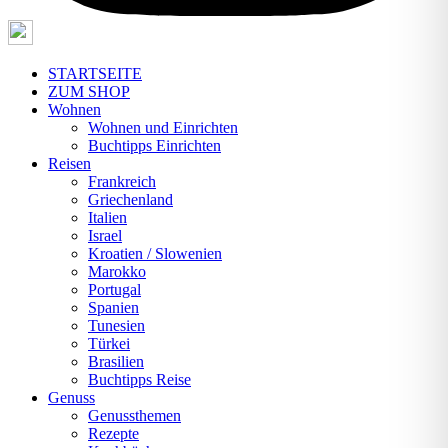
STARTSEITE
ZUM SHOP
Wohnen
Wohnen und Einrichten
Buchtipps Einrichten
Reisen
Frankreich
Griechenland
Italien
Israel
Kroatien / Slowenien
Marokko
Portugal
Spanien
Tunesien
Türkei
Brasilien
Buchtipps Reise
Genuss
Genussthemen
Rezepte